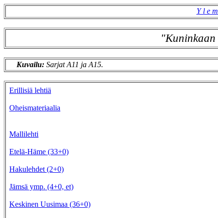
Y l e m
"Kuninkaan 
Kuvailu:
Sarjat A11 ja A15.
Erillisiä lehtiä
Oheismateriaalia
Mallilehti
Etelä-Häme (33+0)
Hakulehdet (2+0)
Jämsä ymp. (4+0, et)
Keskinen Uusimaa (36+0)