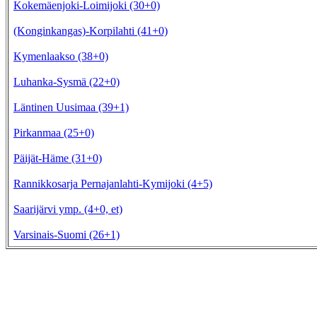
Kokemäenjoki-Loimijoki (30+0)
(Konginkangas)-Korpilahti (41+0)
Kymenlaakso (38+0)
Luhanka-Sysmä (22+0)
Läntinen Uusimaa (39+1)
Pirkanmaa (25+0)
Päijät-Häme (31+0)
Rannikkosarja Pernajanlahti-Kymijoki (4+5)
Saarijärvi ymp. (4+0, et)
Varsinais-Suomi (26+1)